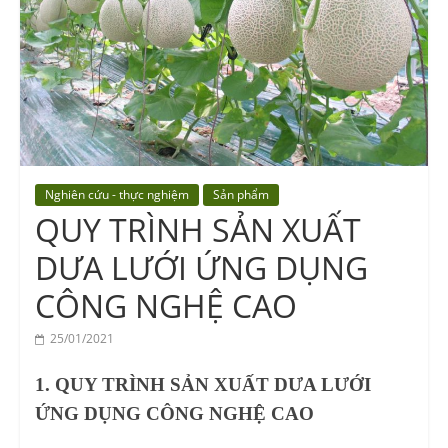
Vocational
Education
Center
Nghiên cứu - thực nghiệm
Sản phẩm
QUY TRÌNH SẢN XUẤT
DƯA LƯỚI ỨNG DỤNG
CÔNG NGHỆ CAO
25/01/2021
1. QUY TRÌNH SẢN XUẤT DƯA LƯỚI
ỨNG DỤNG CÔNG NGHỆ CAO