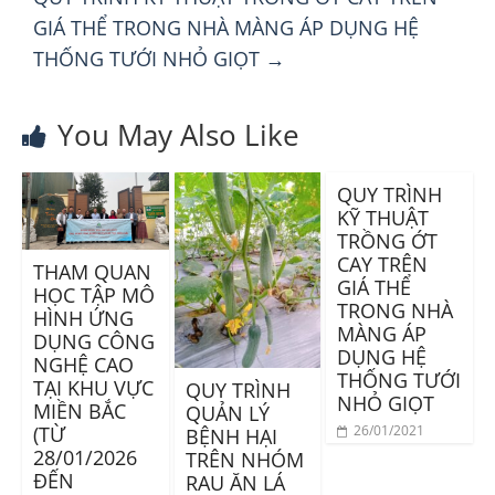
GIÁ THỂ TRONG NHÀ MÀNG ÁP DỤNG HỆ
THỐNG TƯỚI NHỎ GIỌT
→
You May Also Like
QUY TRÌNH
KỸ THUẬT
TRỒNG ỚT
CAY TRÊN
THAM QUAN
GIÁ THỂ
HỌC TẬP MÔ
TRONG NHÀ
HÌNH ỨNG
MÀNG ÁP
DỤNG CÔNG
DỤNG HỆ
NGHỆ CAO
THỐNG TƯỚI
TẠI KHU VỰC
QUY TRÌNH
NHỎ GIỌT
MIỀN BẮC
QUẢN LÝ
(TỪ
26/01/2021
BỆNH HẠI
28/01/2026
TRÊN NHÓM
ĐẾN
RAU ĂN LÁ