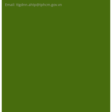
Email: ttgdnn.ahtp@tphcm.gov.vn