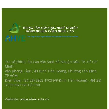
Trụ sở chính: Ấp Cao Văn Soái, Xã Nhuận Đức, TP. Hồ Chí
Minh.
Văn phòng: Lầu1, 40 Đinh Tiên Hoàng, Phường Tân Định,
TP.HCM.
Điện thoại: (84-28) 3862 4703 (VP Đinh Tiên Hoàng) - (84-28)
3799 0547 (VP Củ Chi)
Website:
www.ahve.edu.vn