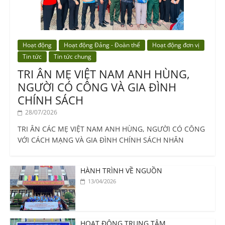
Hoạt động
Hoạt động Đảng - Đoàn thể
Hoạt động đơn vị
Tin tức
Tin tức chung
TRI ÂN MẸ VIỆT NAM ANH HÙNG,
NGƯỜI CÓ CÔNG VÀ GIA ĐÌNH
CHÍNH SÁCH
28/07/2026
TRI ÂN CÁC MẸ VIỆT NAM ANH HÙNG, NGƯỜI CÓ CÔNG
VỚI CÁCH MẠNG VÀ GIA ĐÌNH CHÍNH SÁCH NHÂN
HÀNH TRÌNH VỀ NGUỒN
13/04/2026
HOẠT ĐỘNG TRUNG TÂM