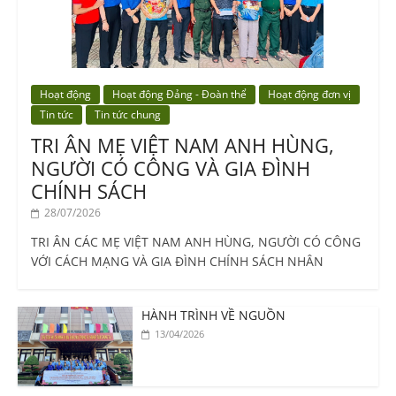
Hoạt động
Hoạt động Đảng - Đoàn thể
Hoạt động đơn vị
Tin tức
Tin tức chung
TRI ÂN MẸ VIỆT NAM ANH HÙNG,
NGƯỜI CÓ CÔNG VÀ GIA ĐÌNH
CHÍNH SÁCH
28/07/2026
TRI ÂN CÁC MẸ VIỆT NAM ANH HÙNG, NGƯỜI CÓ CÔNG
VỚI CÁCH MẠNG VÀ GIA ĐÌNH CHÍNH SÁCH NHÂN
HÀNH TRÌNH VỀ NGUỒN
13/04/2026