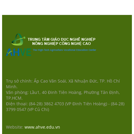
Trụ sở chính: Ấp Cao Văn Soái, Xã Nhuận Đức, TP. Hồ Chí
Minh.
Văn phòng: Lầu1, 40 Đinh Tiên Hoàng, Phường Tân Định,
TP.HCM.
Điện thoại: (84-28) 3862 4703 (VP Đinh Tiên Hoàng) - (84-28)
3799 0547 (VP Củ Chi)
Website:
www.ahve.edu.vn