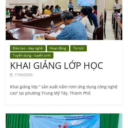
Vocational
Education
Center
Đào tạo - dạy nghề
Hoạt động
Tin tức
Tuyển dụng - tuyển sinh
KHAI GIẢNG LỚP HỌC
17/06/2026
Khai giảng lớp ” sản xuất nấm rơm ứng dụng công nghệ
cao” tại phường Trung Mỹ Tây, Thành Phố