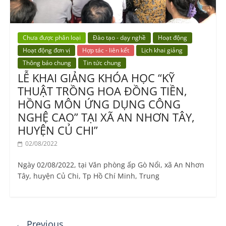
Chưa được phân loại
Đào tạo - dạy nghề
Hoạt động
Hoạt động đơn vị
Hợp tác - liên kết
Lịch khai giảng
Thông báo chung
Tin tức chung
LỄ KHAI GIẢNG KHÓA HỌC “KỸ
THUẬT TRỒNG HOA ĐỒNG TIỀN,
HỒNG MÔN ỨNG DỤNG CÔNG
NGHỆ CAO” TẠI XÃ AN NHƠN TÂY,
HUYỆN CỦ CHI”
02/08/2022
Ngày 02/08/2022, tại Văn phòng ấp Gò Nổi, xã An Nhơn
Tây, huyện Củ Chi, Tp Hồ Chí Minh, Trung
← Previous