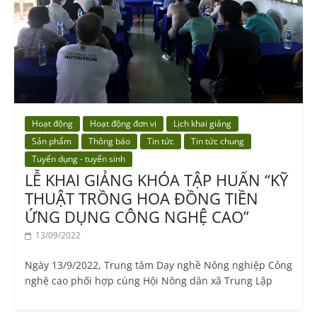
Hoạt động
Hoạt động đơn vị
Lịch khai giảng
Sản phẩm
Thông báo
Tin tức
Tin tức chung
Tuyển dụng - tuyển sinh
LỄ KHAI GIẢNG KHÓA TẬP HUẤN “KỸ
THUẬT TRỒNG HOA ĐỒNG TIỀN
ỨNG DỤNG CÔNG NGHỆ CAO”
13/09/2022
Ngày 13/9/2022, Trung tâm Dạy nghề Nông nghiệp Công
nghệ cao phối hợp cùng Hội Nông dân xã Trung Lập