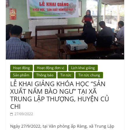
Hoạt động
Hoạt động đơn vị
Lịch khai giảng
Sản phẩm
Thông báo
Tin tức
Tin tức chung
LỄ KHAI GIẢNG KHÓA HỌC “SẢN
XUẤT NẤM BÀO NGƯ” TẠI XÃ
TRUNG LẬP THƯỢNG, HUYỆN CỦ
CHI
27/09/2022
Ngày 27/9/2022, tại Văn phòng ấp Ràng, xã Trung Lập