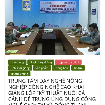
Hoạt động
Hoạt động đơn vị
Hợp tác - liên kết
Lịch khai giảng
Sản phẩm
Thông báo
Tin tức
Tin tức chung
TRUNG TÂM DẠY NGHỀ NÔNG
NGHIỆP CÔNG NGHỆ CAO KHAI
GIẢNG LỚP “KỸ THUẬT NUÔI CÁ
CẢNH ĐẺ TRỨNG ỨNG DỤNG CÔNG