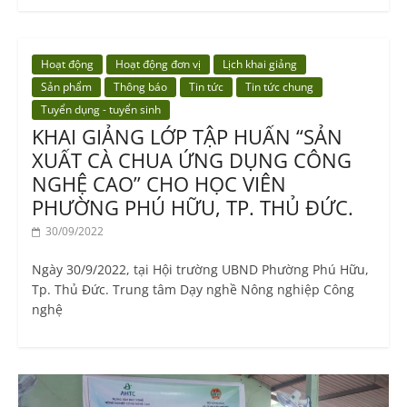
Hoạt động
Hoạt động đơn vị
Lịch khai giảng
Sản phẩm
Thông báo
Tin tức
Tin tức chung
Tuyển dụng - tuyển sinh
KHAI GIẢNG LỚP TẬP HUẤN “SẢN
XUẤT CÀ CHUA ỨNG DỤNG CÔNG
NGHỆ CAO” CHO HỌC VIÊN
PHƯỜNG PHÚ HỮU, TP. THỦ ĐỨC.
30/09/2022
Ngày 30/9/2022, tại Hội trường UBND Phường Phú Hữu,
Tp. Thủ Đức. Trung tâm Dạy nghề Nông nghiệp Công
nghệ