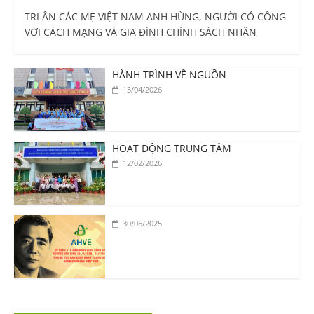
TRI ÂN CÁC MẸ VIỆT NAM ANH HÙNG, NGƯỜI CÓ CÔNG
VỚI CÁCH MẠNG VÀ GIA ĐÌNH CHÍNH SÁCH NHÂN
HÀNH TRÌNH VỀ NGUỒN
13/04/2026
HOẠT ĐỘNG TRUNG TÂM
12/02/2026
30/06/2025