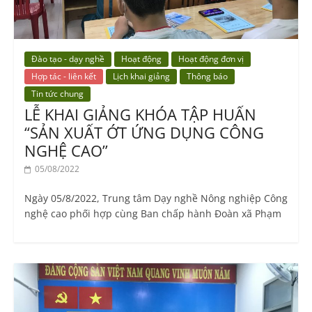
Đào tạo - dạy nghề
Hoạt động
Hoạt động đơn vị
Hợp tác - liên kết
Lịch khai giảng
Thông báo
Tin tức chung
LỄ KHAI GIẢNG KHÓA TẬP HUẤN
“SẢN XUẤT ỚT ỨNG DỤNG CÔNG
NGHỆ CAO”
05/08/2022
Ngày 05/8/2022, Trung tâm Dạy nghề Nông nghiệp Công
nghệ cao phối hợp cùng Ban chấp hành Đoàn xã Phạm