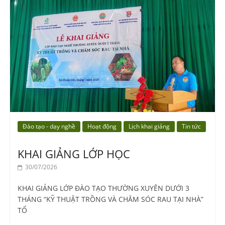
Đào tạo - dạy nghề
Hoạt động
Lịch khai giảng
Tin tức
KHAI GIẢNG LỚP HỌC
30/07/2026
KHAI GIẢNG LỚP ĐÀO TẠO THƯỜNG XUYÊN DƯỚI 3
THÁNG “KỸ THUẬT TRỒNG VÀ CHĂM SÓC RAU TẠI NHÀ”
TỔ