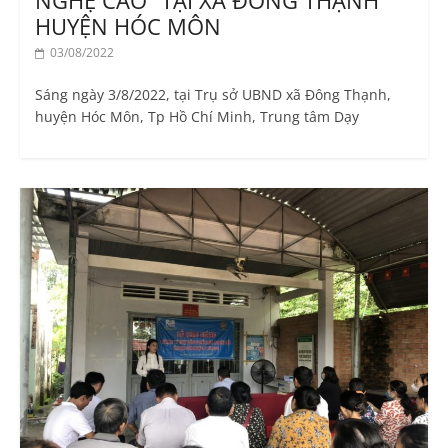
NGHỆ CAO” TẠI XÃ ĐÔNG THẠNH
HUYỆN HÓC MÔN
03/08/2022
Sáng ngày 3/8/2022, tại Trụ sở UBND xã Đông Thạnh,
huyện Hóc Môn, Tp Hồ Chí Minh, Trung tâm Dạy