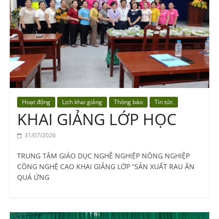
Vocational
Education
Center
Hoạt động
Lịch khai giảng
Thông báo
Tin tức
KHAI GIẢNG LỚP HỌC
31/07/2026
TRUNG TÂM GIÁO DỤC NGHỀ NGHIỆP NÔNG NGHIỆP
CÔNG NGHỆ CAO KHAI GIẢNG LỚP “SẢN XUẤT RAU ĂN
QUẢ ỨNG