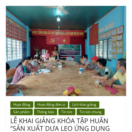
Hoạt động
Hoạt động đơn vị
Lịch khai giảng
Sản phẩm
Thông báo
Tin tức
Tin tức chung
LỄ KHAI GIẢNG KHÓA TẬP HUẤN
“SẢN XUẤT DƯA LEO ỨNG DỤNG