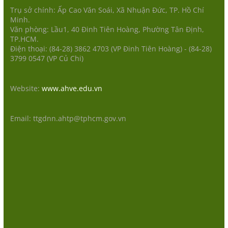
Trụ sở chính: Ấp Cao Văn Soái, Xã Nhuận Đức, TP. Hồ Chí
Minh.
Văn phòng: Lầu1, 40 Đinh Tiên Hoàng, Phường Tân Định,
TP.HCM.
Điện thoại: (84-28) 3862 4703 (VP Đinh Tiên Hoàng) - (84-28)
3799 0547 (VP Củ Chi)
Website:
www.ahve.edu.vn
Email: ttgdnn.ahtp@tphcm.gov.vn