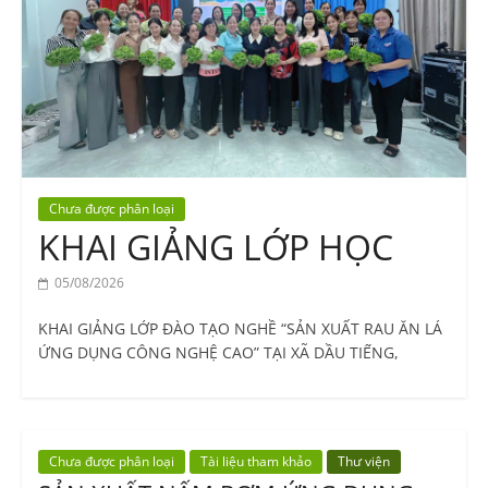
Vocational
Education
Center
Chưa được phân loại
KHAI GIẢNG LỚP HỌC
05/08/2026
KHAI GIẢNG LỚP ĐÀO TẠO NGHỀ “SẢN XUẤT RAU ĂN LÁ
ỨNG DỤNG CÔNG NGHỆ CAO” TẠI XÃ DẦU TIẾNG,
Chưa được phân loại
Tài liệu tham khảo
Thư viện