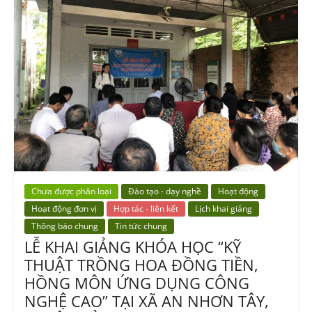
Chưa được phân loại
Đào tạo - dạy nghề
Hoạt động
Hoạt động đơn vị
Hợp tác - liên kết
Lịch khai giảng
Thông báo chung
Tin tức chung
LỄ KHAI GIẢNG KHÓA HỌC “KỸ
THUẬT TRỒNG HOA ĐỒNG TIỀN,
HỒNG MÔN ỨNG DỤNG CÔNG
NGHỆ CAO” TẠI XÃ AN NHƠN TÂY,