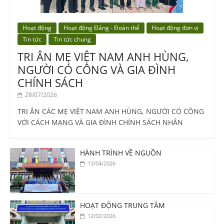
Hoạt động
Hoạt động Đảng - Đoàn thể
Hoạt động đơn vị
Tin tức
Tin tức chung
TRI ÂN MẸ VIỆT NAM ANH HÙNG,
NGƯỜI CÓ CÔNG VÀ GIA ĐÌNH
CHÍNH SÁCH
28/07/2026
TRI ÂN CÁC MẸ VIỆT NAM ANH HÙNG, NGƯỜI CÓ CÔNG
VỚI CÁCH MẠNG VÀ GIA ĐÌNH CHÍNH SÁCH NHÂN
HÀNH TRÌNH VỀ NGUỒN
13/04/2026
HOẠT ĐỘNG TRUNG TÂM
12/02/2026