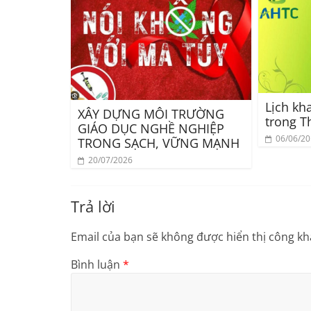
Lịch kh
XÂY DỰNG MÔI TRƯỜNG
trong T
GIÁO DỤC NGHỀ NGHIỆP
06/06/2
TRONG SẠCH, VỮNG MẠNH
20/07/2026
Trả lời
Email của bạn sẽ không được hiển thị công kha
Bình luận
*