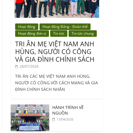
Hoạt động
Hoạt động Đảng - Đoàn thể
Hoạt động đơn vị
Tin tức
Tin tức chung
TRI ÂN MẸ VIỆT NAM ANH
HÙNG, NGƯỜI CÓ CÔNG
VÀ GIA ĐÌNH CHÍNH SÁCH
28/07/2026
TRI ÂN CÁC MẸ VIỆT NAM ANH HÙNG,
NGƯỜI CÓ CÔNG VỚI CÁCH MẠNG VÀ GIA
ĐÌNH CHÍNH SÁCH NHÂN
HÀNH TRÌNH VỀ
NGUỒN
13/04/2026