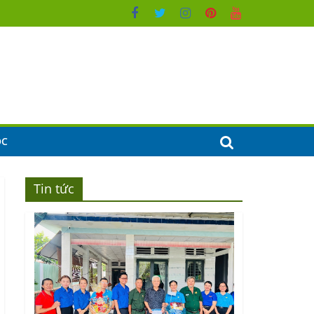
ỌC
Tin tức