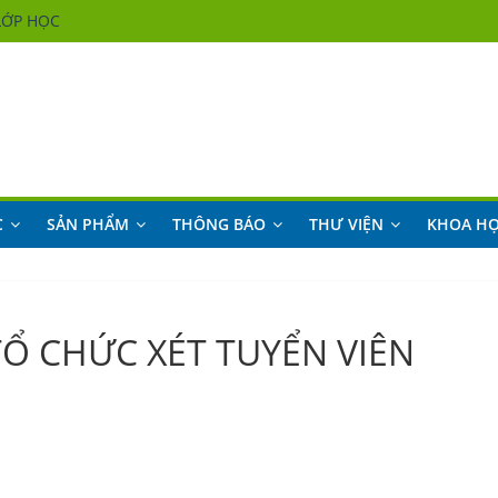
LỚP HỌC
LỚP HỌC
LỚP HỌC
LỚP HỌC
C
SẢN PHẨM
THÔNG BÁO
THƯ VIỆN
KHOA H
TỔ CHỨC XÉT TUYỂN VIÊN