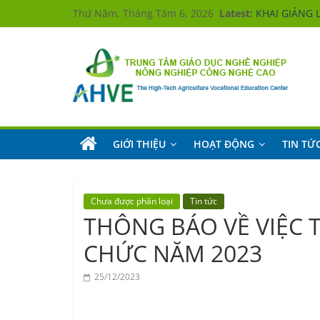
Skip
Thứ Năm, Tháng Tám 6, 2026
Latest:
KHAI GIẢNG 
to
Hưởng ứng
KHAI GIẢNG 
content
KHAI GIẢNG 
KHAI GIẢNG 
Trung
tâm
Giáo
dục
nghề
GIỚI THIỆU
HOẠT ĐỘNG
TIN TỨ
nghiệp
Nông
nghiệp
Công
nghệ
Chưa được phân loại
Tin tức
cao
THÔNG BÁO VỀ VIỆC 
The
High-
CHỨC NĂM 2023
Tech
Agriculture
25/12/2023
Vocational
Education