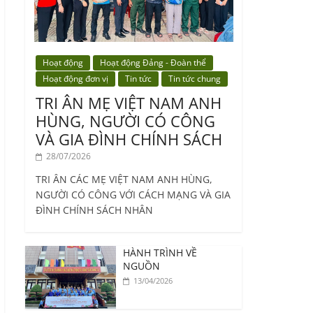
Hoạt động
Hoạt động Đảng - Đoàn thể
Hoạt động đơn vị
Tin tức
Tin tức chung
TRI ÂN MẸ VIỆT NAM ANH
HÙNG, NGƯỜI CÓ CÔNG
VÀ GIA ĐÌNH CHÍNH SÁCH
28/07/2026
TRI ÂN CÁC MẸ VIỆT NAM ANH HÙNG,
NGƯỜI CÓ CÔNG VỚI CÁCH MẠNG VÀ GIA
ĐÌNH CHÍNH SÁCH NHÂN
HÀNH TRÌNH VỀ
NGUỒN
13/04/2026