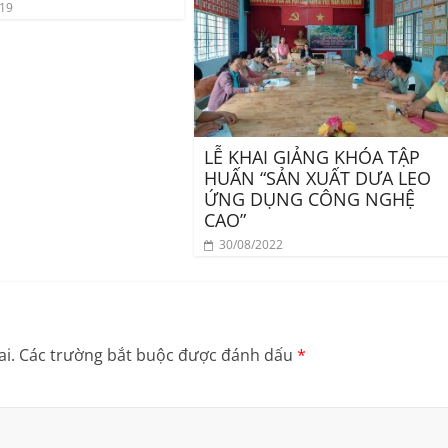
019
LỄ KHAI GIẢNG KHÓA TẬP
HUẤN “SẢN XUẤT DƯA LEO
ỨNG DỤNG CÔNG NGHỆ
CAO”
30/08/2022
i.
Các trường bắt buộc được đánh dấu
*