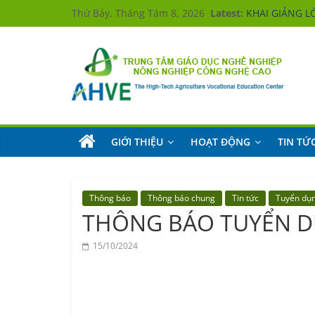
Skip
Thứ Bảy, Tháng Tám 8, 2026
Latest:
KHAI GIẢNG L
to
Hưởng ứng
KHAI GIẢNG L
content
KHAI GIẢNG L
KHAI GIẢNG L
Trung
tâm
Giáo
dục
nghề
GIỚI THIỆU
HOẠT ĐỘNG
TIN TỨ
nghiệp
Nông
nghiệp
Công
nghệ
Thông báo
Thông báo chung
Tin tức
Tuyển dụn
cao
THÔNG BÁO TUYỂN D
The
High-
15/10/2024
Tech
Agriculture
Vocational
Education