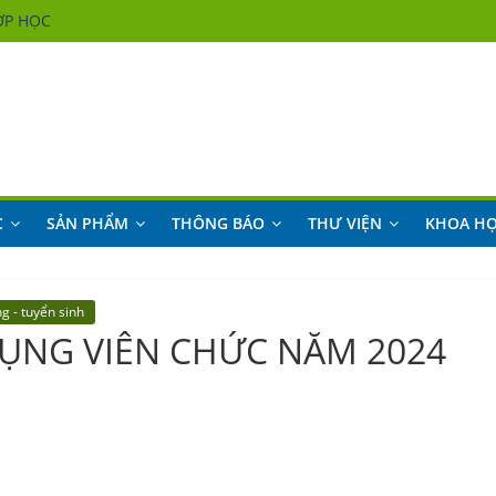
ỚP HỌC
ỚP HỌC
ỚP HỌC
ỚP HỌC
C
SẢN PHẨM
THÔNG BÁO
THƯ VIỆN
KHOA H
g - tuyển sinh
ỤNG VIÊN CHỨC NĂM 2024