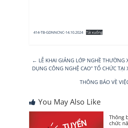
414-TB-GDNNCNC-14.10.2024
Tải xuống
←
LỄ KHAI GIẢNG LỚP NGHỀ THƯỜNG X
DỤNG CÔNG NGHỆ CAO” TỔ CHỨC TẠI 
THÔNG BÁO VỀ VIỆ
You May Also Like
Thông b
chức n