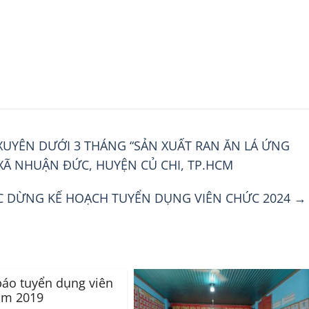
UYÊN DƯỚI 3 THÁNG “SẢN XUẤT RAN ĂN LÁ ỨNG
XÃ NHUẬN ĐỨC, HUYỆN CỦ CHI, TP.HCM
C DỪNG KẾ HOẠCH TUYỂN DỤNG VIÊN CHỨC 2024
→
áo tuyển dụng viên
ăm 2019