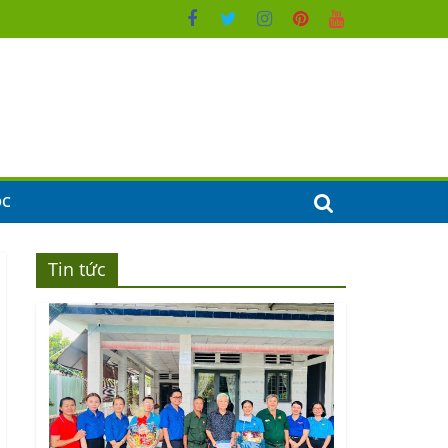
ỌC
Tin tức