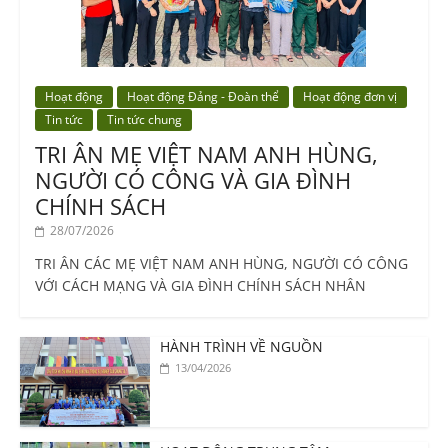
Hoạt động
Hoạt động Đảng - Đoàn thể
Hoạt động đơn vị
Tin tức
Tin tức chung
TRI ÂN MẸ VIỆT NAM ANH HÙNG,
NGƯỜI CÓ CÔNG VÀ GIA ĐÌNH
CHÍNH SÁCH
28/07/2026
TRI ÂN CÁC MẸ VIỆT NAM ANH HÙNG, NGƯỜI CÓ CÔNG
VỚI CÁCH MẠNG VÀ GIA ĐÌNH CHÍNH SÁCH NHÂN
HÀNH TRÌNH VỀ NGUỒN
13/04/2026