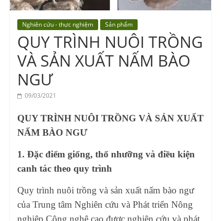
Vocational
Education
Nghiên cứu - thực nghiệm
Sản phẩm
Center
QUY TRÌNH NUÔI TRỒNG
VÀ SẢN XUẤT NẤM BÀO
NGƯ
09/03/2021
QUY TRÌNH NUÔI TRỒNG VÀ SẢN XUẤT
NẤM BÀO NGƯ
1. Đặc điểm giống, thổ nhưỡng và điều kiện
canh tác theo quy trình
Quy trình nuôi trồng và sản xuất nấm bào ngư
của Trung tâm Nghiên cứu và Phát triển Nông
nghiệp Công nghệ cao được nghiên cứu và phát