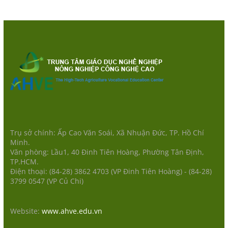
Trụ sở chính: Ấp Cao Văn Soái, Xã Nhuận Đức, TP. Hồ Chí
Minh.
Văn phòng: Lầu1, 40 Đinh Tiên Hoàng, Phường Tân Định,
TP.HCM.
Điện thoại: (84-28) 3862 4703 (VP Đinh Tiên Hoàng) - (84-28)
3799 0547 (VP Củ Chi)
Website:
www.ahve.edu.vn