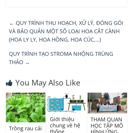
←
QUY TRÌNH THU HOẠCH, XỬ LÝ, ĐÓNG GÓI
VÀ BẢO QUẢN MỘT SỐ LOẠI HOA CẮT CÀNH
(HOA LY LY, HOA HỒNG, HOA CÚC,…)
QUY TRÌNH TẠO STROMA NHỘNG TRÙNG
THẢO
→
You May Also Like
Giới thiệu
THAM QUAN
chung về hệ
HỌC TẬP MÔ
Trồng rau cải
thống
HÌNH ỨNG