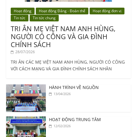
Hoạt động
Hoạt động Đảng - Đoàn thể
Hoạt động đơn vị
Tin tức
Tin tức chung
TRI ÂN MẸ VIỆT NAM ANH HÙNG,
NGƯỜI CÓ CÔNG VÀ GIA ĐÌNH
CHÍNH SÁCH
28/07/2026
TRI ÂN CÁC MẸ VIỆT NAM ANH HÙNG, NGƯỜI CÓ CÔNG
VỚI CÁCH MẠNG VÀ GIA ĐÌNH CHÍNH SÁCH NHÂN
HÀNH TRÌNH VỀ NGUỒN
13/04/2026
HOẠT ĐỘNG TRUNG TÂM
12/02/2026