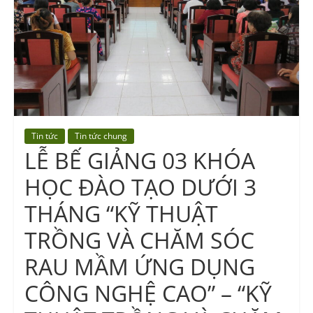
Vocational
Education
Center
Tin tức
Tin tức chung
LỄ BẾ GIẢNG 03 KHÓA
HỌC ĐÀO TẠO DƯỚI 3
THÁNG “KỸ THUẬT
TRỒNG VÀ CHĂM SÓC
RAU MẦM ỨNG DỤNG
CÔNG NGHỆ CAO” – “KỸ