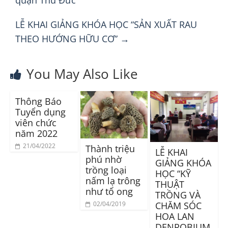
quận Thủ Đức
LỄ KHAI GIẢNG KHÓA HỌC “SẢN XUẤT RAU
THEO HƯỚNG HỮU CƠ”
→
You May Also Like
Thông Báo
Tuyển dụng
viên chức
năm 2022
21/04/2022
Thành triệu
LỄ KHAI
phú nhờ
GIẢNG KHÓA
trồng loại
HỌC “KỸ
nấm lạ trông
THUẬT
như tổ ong
TRỒNG VÀ
02/04/2019
CHĂM SÓC
HOA LAN
DENROBIUM