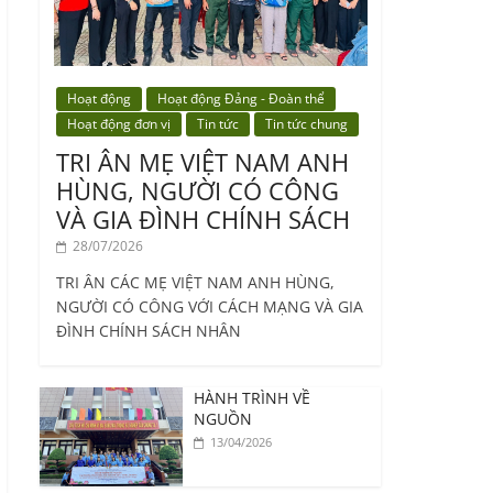
Hoạt động
Hoạt động Đảng - Đoàn thể
Hoạt động đơn vị
Tin tức
Tin tức chung
TRI ÂN MẸ VIỆT NAM ANH
HÙNG, NGƯỜI CÓ CÔNG
VÀ GIA ĐÌNH CHÍNH SÁCH
28/07/2026
TRI ÂN CÁC MẸ VIỆT NAM ANH HÙNG,
NGƯỜI CÓ CÔNG VỚI CÁCH MẠNG VÀ GIA
ĐÌNH CHÍNH SÁCH NHÂN
HÀNH TRÌNH VỀ
NGUỒN
13/04/2026