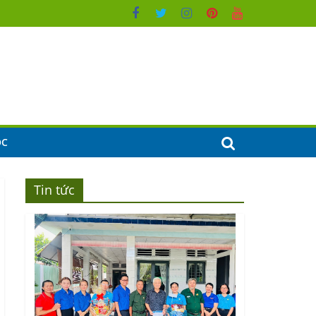
ỌC
Tin tức