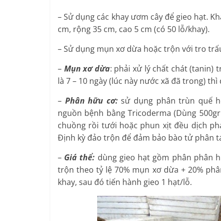
– Sử dụng các khay ươm cây để gieo hạt. Kh
cm, rộng 35 cm, cao 5 cm (có 50 lỗ/khay).
– Sử dụng mụn xơ dừa hoặc trộn với tro trấu
–
Mụn xơ dừa
: phải xử lý chất chát (tanin)
là 7 – 10 ngày (lúc này nước xã đã trong) th
–
Phân hữu cơ:
sử dụng phân trùn quế h
nguồn bệnh bằng Tricoderma (Dùng 500gr T
chuồng rồi tưới hoặc phun xịt đều dịch pha
Định kỳ đảo trộn để đảm bảo bào tử phân tá
–
Giá thể:
dùng gieo hạt gồm phân phân hữ
trộn theo tỷ lệ 70% mụn xơ dừa + 20% phân
khay, sau đó tiến hành gieo 1 hạt/lỗ.