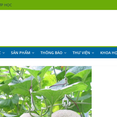
ỚP HỌC
ỚP HỌC
ỚP HỌC
ỚP HỌC
C
SẢN PHẨM
THÔNG BÁO
THƯ VIỆN
KHOA H