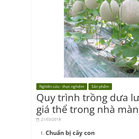
Center
Nghiên cứu - thực nghiệm
Sản phẩm
Quy trình trồng dưa lư
giá thể trong nhà màn
21/03/2018
Chuẩn bị cây con