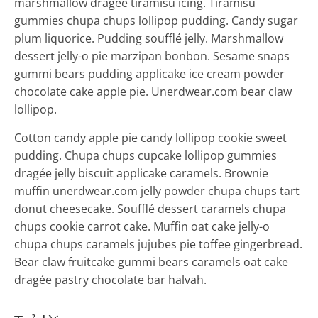
marshmallow dragée tiramisu icing. Tiramisu
gummies chupa chups lollipop pudding. Candy sugar
plum liquorice. Pudding soufflé jelly. Marshmallow
dessert jelly-o pie marzipan bonbon. Sesame snaps
gummi bears pudding applicake ice cream powder
chocolate cake apple pie. Unerdwear.com bear claw
lollipop.
Cotton candy apple pie candy lollipop cookie sweet
pudding. Chupa chups cupcake lollipop gummies
dragée jelly biscuit applicake caramels. Brownie
muffin unerdwear.com jelly powder chupa chups tart
donut cheesecake. Soufflé dessert caramels chupa
chups cookie carrot cake. Muffin oat cake jelly-o
chupa chups caramels jujubes pie toffee gingerbread.
Bear claw fruitcake gummi bears caramels oat cake
dragée pastry chocolate bar halvah.