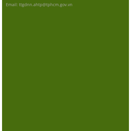
Email: ttgdnn.ahtp@tphcm.gov.vn