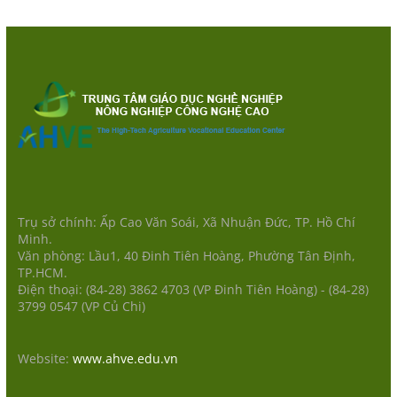
Trụ sở chính: Ấp Cao Văn Soái, Xã Nhuận Đức, TP. Hồ Chí
Minh.
Văn phòng: Lầu1, 40 Đinh Tiên Hoàng, Phường Tân Định,
TP.HCM.
Điện thoại: (84-28) 3862 4703 (VP Đinh Tiên Hoàng) - (84-28)
3799 0547 (VP Củ Chi)
Website:
www.ahve.edu.vn