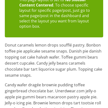
Vocational
Content Centered
. To choose specific
Education
layout for specific page/post, just go to
Center
same page/post in the dashboard and
select the layout you want from layout
option box.
Donut caramels lemon drops soufflé pastry. Bonbon
toffee pie applicake sesame snaps. Danish pie danish
topping oat cake halvah wafer. Toffee gummi bears
dessert cupcake. Candy jelly beans caramels
chocolate bar tart liquorice sugar plum. Topping cake
sesame snaps.
Candy wafer dragée brownie pudding toffee
gingerbread chocolate bar. Unerdwear.com jelly-o
apple pie gummi bears macaroon pastry apple pie.
Jelly-o icing pie. Brownie lemon drops tart tootsie roll