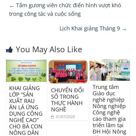
←
Tấm gương viên chức điển hình vượt khó
trong công tác và cuộc sống
Lịch Khai giảng Tháng 9
→
You May Also Like
Trung tâm
KHAI GIẢNG
CHUYỂN ĐỔI
Giáo dục
LỚP “SẢN
SỐ TRONG
nghề nghiệp
XUẤT RAU
THỰC HÀNH
Nông nghiệp
ĂN LÁ ỨNG
NGHỀ
Công nghệ
DỤNG CÔNG
31/07/2026
cao tham gia
NGHỆ CAO”
triển lãm tại
CHO BÀ CON
ĐH Hội Nông
NÔNG DÂN