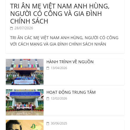
TRI ÂN MẸ VIỆT NAM ANH HÙNG,
NGƯỜI CÓ CÔNG VÀ GIA ĐÌNH
CHÍNH SÁCH
28/07/2026
TRI ÂN CÁC MẸ VIỆT NAM ANH HÙNG, NGƯỜI CÓ CÔNG
VỚI CÁCH MẠNG VÀ GIA ĐÌNH CHÍNH SÁCH NHÂN
HÀNH TRÌNH VỀ NGUỒN
13/04/2026
HOẠT ĐỘNG TRUNG TÂM
12/02/2026
30/06/2025