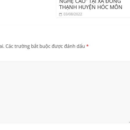
NGHỆ CAO” TẠI XÃ ĐÔNG
THẠNH HUYỆN HÓC MÔN
03/08/2022
i.
Các trường bắt buộc được đánh dấu
*