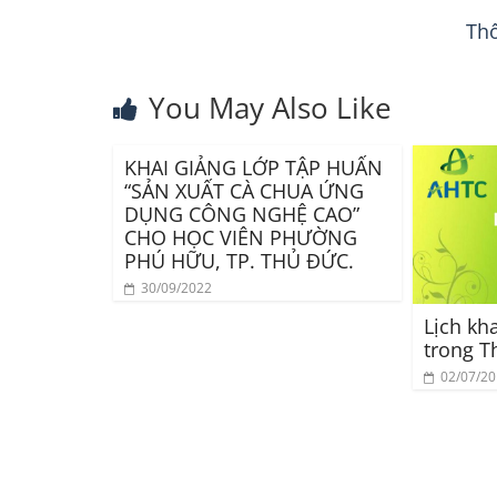
Thô
You May Also Like
KHAI GIẢNG LỚP TẬP HUẤN
“SẢN XUẤT CÀ CHUA ỨNG
DỤNG CÔNG NGHỆ CAO”
CHO HỌC VIÊN PHƯỜNG
PHÚ HỮU, TP. THỦ ĐỨC.
30/09/2022
Lịch kh
trong T
02/07/2