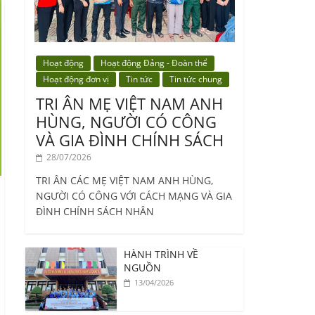
Hoạt động
Hoạt động Đảng - Đoàn thể
Hoạt động đơn vị
Tin tức
Tin tức chung
TRI ÂN MẸ VIỆT NAM ANH
HÙNG, NGƯỜI CÓ CÔNG
VÀ GIA ĐÌNH CHÍNH SÁCH
28/07/2026
TRI ÂN CÁC MẸ VIỆT NAM ANH HÙNG,
NGƯỜI CÓ CÔNG VỚI CÁCH MẠNG VÀ GIA
ĐÌNH CHÍNH SÁCH NHÂN
HÀNH TRÌNH VỀ
NGUỒN
13/04/2026