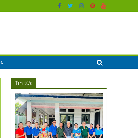
ỌC
Tin tức