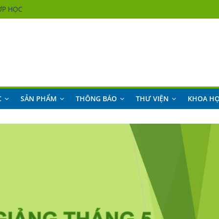
ỚP HỌC
ỚP HỌC
ỚP HỌC
ỚP HỌC
C
SẢN PHẨM
THÔNG BÁO
THƯ VIỆN
KHOA H