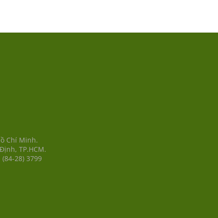
Hồ Chí Minh.
 Định, TP.HCM.
 (84-28) 3799