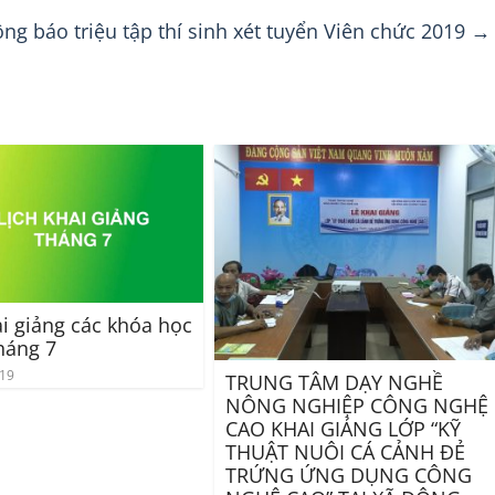
ng báo triệu tập thí sinh xét tuyển Viên chức 2019
→
ai giảng các khóa học
háng 7
019
TRUNG TÂM DẠY NGHỀ
NÔNG NGHIỆP CÔNG NGHỆ
CAO KHAI GIẢNG LỚP “KỸ
THUẬT NUÔI CÁ CẢNH ĐẺ
TRỨNG ỨNG DỤNG CÔNG