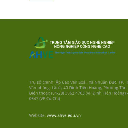
Trụ sở chính: Ấp Cao Văn Soái, Xã Nhuận Đức, TP. 
Văn phòng: Lầu1, 40 Đinh Tiên Hoàng, Phường Tân
Điện thoại: (84-28) 3862 4703 (VP Đinh Tiên Hoàng) -
0547 (VP Củ Chi)
Website:
www.ahve.edu.vn