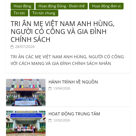
Hoạt động
Hoạt động Đảng - Đoàn thể
Hoạt động đơn vị
Tin tức
Tin tức chung
TRI ÂN MẸ VIỆT NAM ANH HÙNG,
NGƯỜI CÓ CÔNG VÀ GIA ĐÌNH
CHÍNH SÁCH
28/07/2026
TRI ÂN CÁC MẸ VIỆT NAM ANH HÙNG, NGƯỜI CÓ CÔNG
VỚI CÁCH MẠNG VÀ GIA ĐÌNH CHÍNH SÁCH NHÂN
HÀNH TRÌNH VỀ NGUỒN
13/04/2026
HOẠT ĐỘNG TRUNG TÂM
12/02/2026