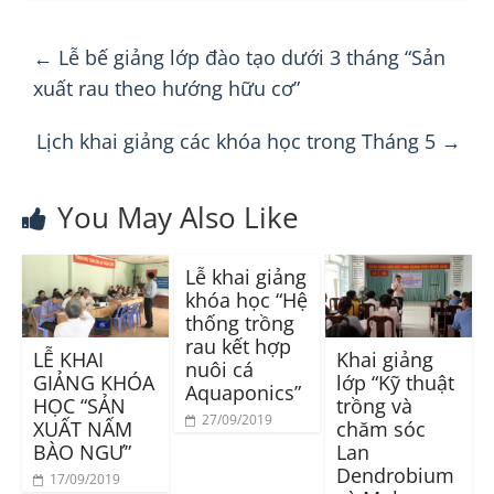
←
Lễ bế giảng lớp đào tạo dưới 3 tháng “Sản
xuất rau theo hướng hữu cơ”
Lịch khai giảng các khóa học trong Tháng 5
→
You May Also Like
Lễ khai giảng
khóa học “Hệ
thống trồng
rau kết hợp
LỄ KHAI
Khai giảng
nuôi cá
GIẢNG KHÓA
lớp “Kỹ thuật
Aquaponics”
HỌC “SẢN
trồng và
27/09/2019
XUẤT NẤM
chăm sóc
BÀO NGƯ”
Lan
Dendrobium
17/09/2019