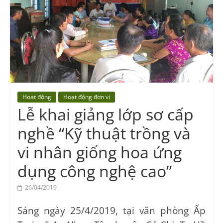
Vocational
Education
Center
Hoạt động
Hoạt động đơn vị
Lễ khai giảng lớp sơ cấp
nghề “Kỹ thuật trồng và
vi nhân giống hoa ứng
dụng công nghệ cao”
26/04/2019
Sáng ngày 25/4/2019, tại văn phòng Ấp