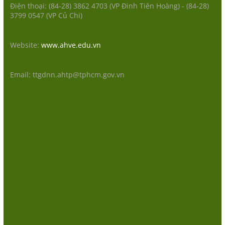
Điện thoại: (84-28) 3862 4703 (VP Đinh Tiên Hoàng) - (84-28)
3799 0547 (VP Củ Chi)
Website:
www.ahve.edu.vn
Email: ttgdnn.ahtp@tphcm.gov.vn