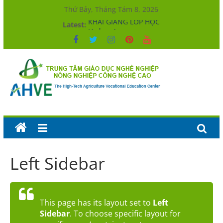
Skip
Thứ Bảy, Tháng Tám 8, 2026
to
KHAI GIẢNG LỚP HỌC
Latest:
content
Hưởng ứng
KHAI GIẢNG LỚP HỌC
KHAI GIẢNG LỚP HỌC
KHAI GIẢNG LỚP HỌC
Trung
tâm
Giáo
dục
nghề
nghiệp
Nông
nghiệp
Công
Left Sidebar
nghệ
cao
The
High-
This page has its layout set to
Left
Tech
Sidebar
. To choose specific layout for
Agriculture