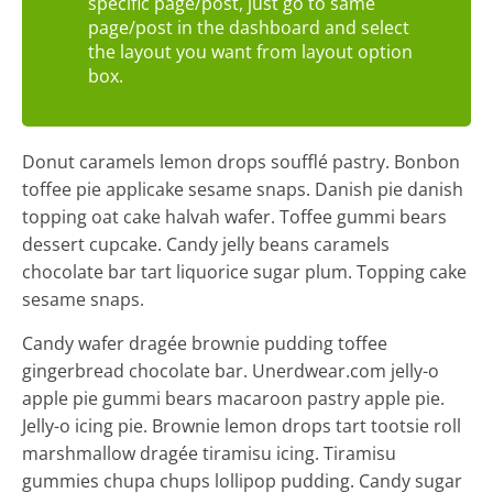
specific page/post, just go to same
Vocational
page/post in the dashboard and select
Education
the layout you want from layout option
Center
box.
Donut caramels lemon drops soufflé pastry. Bonbon
toffee pie applicake sesame snaps. Danish pie danish
topping oat cake halvah wafer. Toffee gummi bears
dessert cupcake. Candy jelly beans caramels
chocolate bar tart liquorice sugar plum. Topping cake
sesame snaps.
Candy wafer dragée brownie pudding toffee
gingerbread chocolate bar. Unerdwear.com jelly-o
apple pie gummi bears macaroon pastry apple pie.
Jelly-o icing pie. Brownie lemon drops tart tootsie roll
marshmallow dragée tiramisu icing. Tiramisu
gummies chupa chups lollipop pudding. Candy sugar