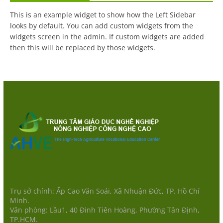
This is an example widget to show how the Left Sidebar
looks by default. You can add custom widgets from the
widgets screen in the admin. If custom widgets are added
then this will be replaced by those widgets.
Trụ sở chính: Ấp Cao Văn Soái, Xã Nhuận Đức, TP. Hồ Chí
Minh.
Văn phòng: Lầu1, 40 Đinh Tiên Hoàng, Phường Tân Định,
TP.HCM.