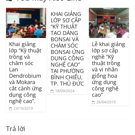
KHAI GIẢNG
LỚP SƠ CẤP
“KỸ THUẬT
TẠO DÁNG
BONSAI VÀ
Khai giảng
Lễ khai giảng
CHĂM SÓC
lớp “Kỹ thuật
lớp sơ cấp
BONSAI ỨNG
trồng và
nghề “Kỹ
DỤNG CÔNG
chăm sóc
thuật trồng
NGHỆ CAO”
Lan
và vi nhân
TẠI PHƯỜNG
Dendrobium
giống hoa
BÌNH CHIỂU,
và Mokara
ứng dụng
TP. THỦ ĐỨC
cắt cành ứng
công nghệ
18/09/2024
dụng công
cao”
nghệ cao”.
26/04/2019
23/10/2019
Trả lời