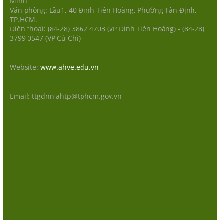
Minh.
Văn phòng: Lầu1, 40 Đinh Tiên Hoàng, Phường Tân Định,
TP.HCM.
Điện thoại: (84-28) 3862 4703 (VP Đinh Tiên Hoàng) - (84-28)
3799 0547 (VP Củ Chi)
Website:
www.ahve.edu.vn
Email: ttgdnn.ahtp@tphcm.gov.vn