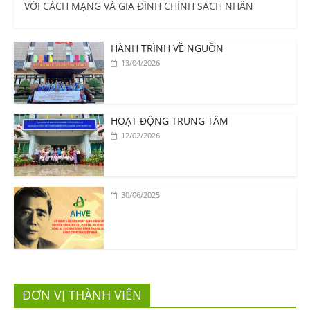
VỚI CÁCH MẠNG VÀ GIA ĐÌNH CHÍNH SÁCH NHÂN
HÀNH TRÌNH VỀ NGUỒN
13/04/2026
HOẠT ĐỘNG TRUNG TÂM
12/02/2026
30/06/2025
ĐƠN VỊ THÀNH VIÊN