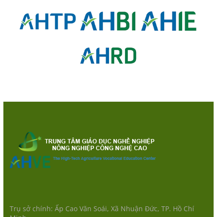
Trụ sở chính: Ấp Cao Văn Soái, Xã Nhuận Đức, TP. Hồ Chí