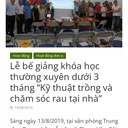
Vocational
Education
Center
Hoạt động
Hoạt động đơn vị
Lễ bế giảng khóa học
thường xuyên dưới 3
tháng “Kỹ thuật trồng và
chăm sóc rau tại nhà”
14/08/2019
Sáng ngày 13/8/2019, tại văn phòng Trung