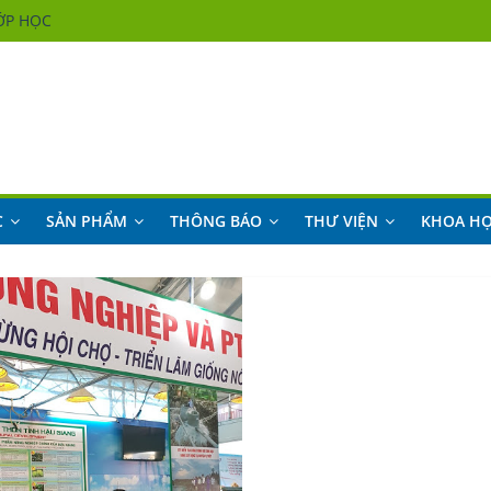
ỚP HỌC
ỚP HỌC
ỚP HỌC
ỚP HỌC
C
SẢN PHẨM
THÔNG BÁO
THƯ VIỆN
KHOA H