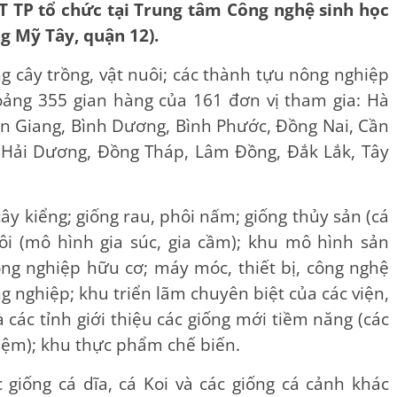
T TP tổ chức tại Trung tâm Công nghệ sinh học
g Mỹ Tây, quận 12).
g cây trồng, vật nuôi; các thành tựu nông nghiệp
oảng 355 gian hàng của 161 đơn vị tham gia: Hà
 An Giang, Bình Dương, Bình Phước, Đồng Nai, Cần
, Hải Dương, Đồng Tháp, Lâm Đồng, Đắk Lắk, Tây
ây kiểng; giống rau, phôi nấm; giống thủy sản (cá
uôi (mô hình gia súc, gia cầm); khu mô hình sản
ng nghiệp hữu cơ; máy móc, thiết bị, công nghệ
 nghiệp; khu triển lãm chuyên biệt của các viện,
 các tỉnh giới thiệu các giống mới tiềm năng (các
ệm); khu thực phẩm chế biến.
c giống cá dĩa, cá Koi và các giống cá cảnh khác