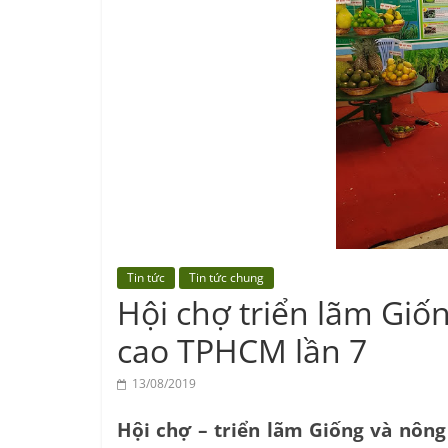
Center
Tin tức
Tin tức chung
Hội chợ triển lãm Giố
cao TPHCM lần 7
13/08/2019
Hội chợ – triển lãm Giống và nông