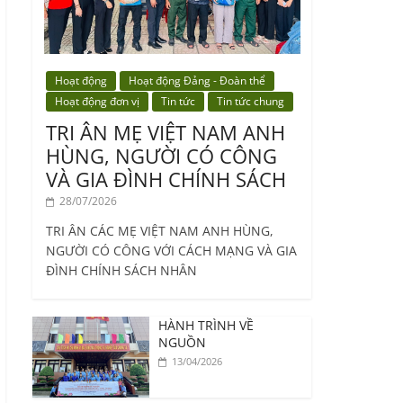
Hoạt động
Hoạt động Đảng - Đoàn thể
Hoạt động đơn vị
Tin tức
Tin tức chung
TRI ÂN MẸ VIỆT NAM ANH
HÙNG, NGƯỜI CÓ CÔNG
VÀ GIA ĐÌNH CHÍNH SÁCH
28/07/2026
TRI ÂN CÁC MẸ VIỆT NAM ANH HÙNG,
NGƯỜI CÓ CÔNG VỚI CÁCH MẠNG VÀ GIA
ĐÌNH CHÍNH SÁCH NHÂN
HÀNH TRÌNH VỀ
NGUỒN
13/04/2026