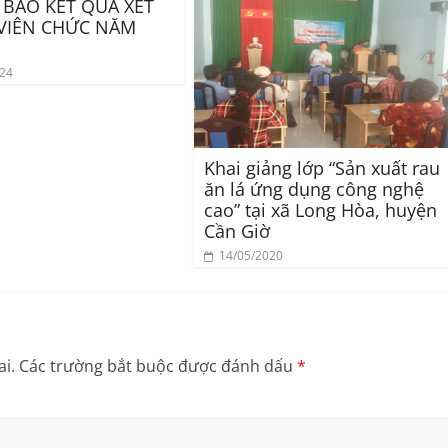
BÁO KẾT QUẢ XÉT
VIÊN CHỨC NĂM
024
Khai giảng lớp “Sản xuất rau
ăn lá ứng dụng công nghệ
cao” tại xã Long Hòa, huyện
Cần Giờ
14/05/2020
i.
Các trường bắt buộc được đánh dấu
*