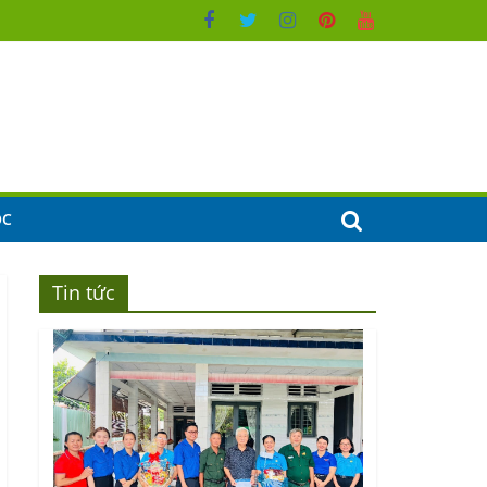
ỌC
Tin tức