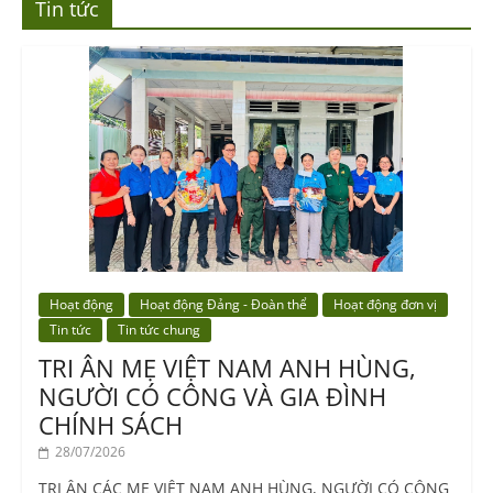
Tin tức
Hoạt động
Hoạt động Đảng - Đoàn thể
Hoạt động đơn vị
Tin tức
Tin tức chung
TRI ÂN MẸ VIỆT NAM ANH HÙNG,
NGƯỜI CÓ CÔNG VÀ GIA ĐÌNH
CHÍNH SÁCH
28/07/2026
TRI ÂN CÁC MẸ VIỆT NAM ANH HÙNG, NGƯỜI CÓ CÔNG