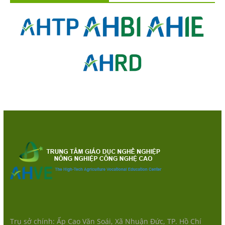
Trụ sở chính: Ấp Cao Văn Soái, Xã Nhuận Đức, TP. Hồ Chí