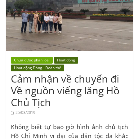
Vocational
Education
Center
Chưa được phân loại
Hoạt động
Hoạt động Đảng - Đoàn thể
Cảm nhận về chuyến đi
Về nguồn viếng lăng Hồ
Chủ Tịch
25/03/2019
Không biết tự bao giờ hình ảnh chủ tịch
Hồ Chí Minh vĩ đại của dân tộc đã khắc