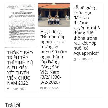
Lễ bế giảng
khóa học
đào tạo
thường
xuyên dưới 3
Hoạt động
tháng “Hệ
“Đền ơn đáp
thống trồng
nghĩa” chào
rau kết hợp
mừng kỷ
nuôi cá
niệm 90 năm
THÔNG BÁO
Aquaponics”
ngày thành
TRIỆU TẬP
17/10/2019
lập Đảng
THÍ SINH ĐỦ
Cộng Sản
ĐIỀU KIỆN
Việt Nam
XÉT TUYỂN
(3/2/1930-
VIÊN CHỨC
3/2/2020)
NĂM 2022
09/01/2020
12/08/2022
Trả lời