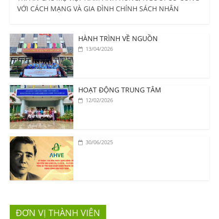
VỚI CÁCH MẠNG VÀ GIA ĐÌNH CHÍNH SÁCH NHÂN
HÀNH TRÌNH VỀ NGUỒN
13/04/2026
HOẠT ĐỘNG TRUNG TÂM
12/02/2026
30/06/2025
ĐƠN VỊ THÀNH VIÊN