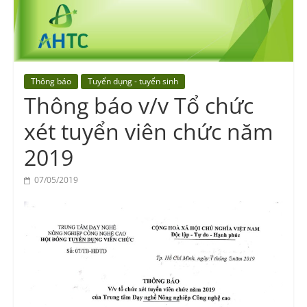
Vocational
Education
Center
Thông báo
Tuyển dụng - tuyển sinh
Thông báo v/v Tổ chức
xét tuyển viên chức năm
2019
07/05/2019