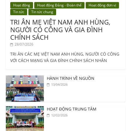
Hoạt động
Hoạt động Đảng - Đoàn thể
Hoạt động đơn vị
Tin tức
Tin tức chung
TRI ÂN MẸ VIỆT NAM ANH HÙNG,
NGƯỜI CÓ CÔNG VÀ GIA ĐÌNH
CHÍNH SÁCH
28/07/2026
TRI ÂN CÁC MẸ VIỆT NAM ANH HÙNG, NGƯỜI CÓ CÔNG
VỚI CÁCH MẠNG VÀ GIA ĐÌNH CHÍNH SÁCH NHÂN
HÀNH TRÌNH VỀ NGUỒN
13/04/2026
HOẠT ĐỘNG TRUNG TÂM
12/02/2026