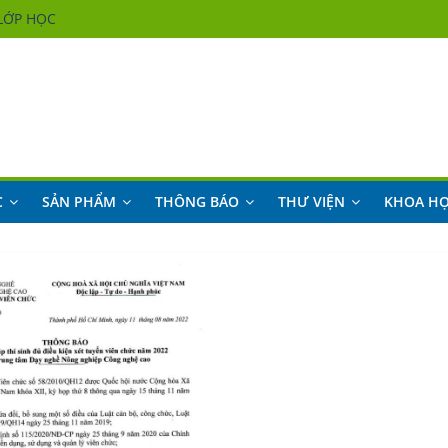
LỚP HỌC
LỚP HỌC
LỚP HỌC
LỚP HỌC
C
SẢN PHẨM
THÔNG BÁO
THƯ VIỆN
KHOA H