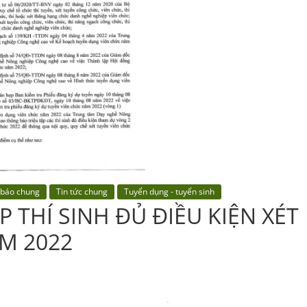
 báo chung
Tin tức chung
Tuyển dụng - tuyển sinh
 THÍ SINH ĐỦ ĐIỀU KIỆN XÉT
M 2022