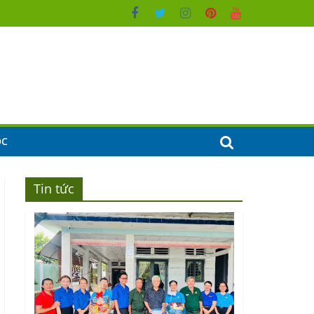
ỌC
Tin tức