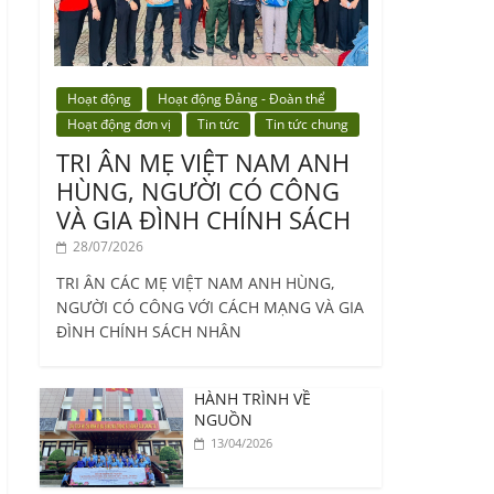
Hoạt động
Hoạt động Đảng - Đoàn thể
Hoạt động đơn vị
Tin tức
Tin tức chung
TRI ÂN MẸ VIỆT NAM ANH
HÙNG, NGƯỜI CÓ CÔNG
VÀ GIA ĐÌNH CHÍNH SÁCH
28/07/2026
TRI ÂN CÁC MẸ VIỆT NAM ANH HÙNG,
NGƯỜI CÓ CÔNG VỚI CÁCH MẠNG VÀ GIA
ĐÌNH CHÍNH SÁCH NHÂN
HÀNH TRÌNH VỀ
NGUỒN
13/04/2026