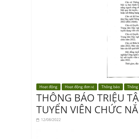
Center
Hoạt động
Hoạt động đơn vị
Thông báo
Thông
THÔNG BÁO TRIỆU TẬP
TUYỂN VIÊN CHỨC NĂ
12/08/2022