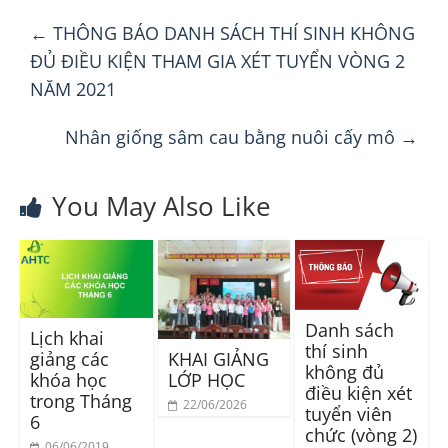
←
THÔNG BÁO DANH SÁCH THÍ SINH KHÔNG
ĐỦ ĐIỀU KIỆN THAM GIA XÉT TUYỂN VÒNG 2
NĂM 2021
Nhân giống sâm cau bằng nuôi cấy mô
→
You May Also Like
Danh sách
Lịch khai
thí sinh
KHAI GIẢNG
giảng các
không đủ
LỚP HỌC
khóa học
điều kiện xét
trong Tháng
22/06/2026
tuyển viên
6
chức (vòng 2)
06/06/2019