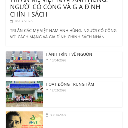
NGƯỜI CÓ CÔNG VÀ GIA ĐÌNH
CHÍNH SÁCH
28/07/2026
TRI ÂN CÁC MẸ VIỆT NAM ANH HÙNG, NGƯỜI CÓ CÔNG
VỚI CÁCH MẠNG VÀ GIA ĐÌNH CHÍNH SÁCH NHÂN
HÀNH TRÌNH VỀ NGUỒN
13/04/2026
HOẠT ĐỘNG TRUNG TÂM
12/02/2026
30/06/2025