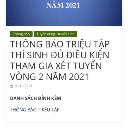
Vocational
Education
Center
Thông báo
Tuyển dụng - tuyển sinh
THÔNG BÁO TRIỆU TẬP
THÍ SINH ĐỦ ĐIỀU KIỆN
THAM GIA XÉT TUYỂN
VÒNG 2 NĂM 2021
10/10/2021
DANH SÁCH ĐÍNH KÈM
THÔNG BÁO TRIỆU TẬP