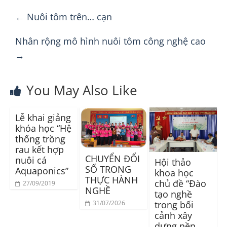
←
Nuôi tôm trên… cạn
Nhân rộng mô hình nuôi tôm công nghệ cao
→
You May Also Like
Lễ khai giảng
khóa học “Hệ
thống trồng
rau kết hợp
CHUYỂN ĐỔI
nuôi cá
Hội thảo
SỐ TRONG
Aquaponics”
khoa học
THỰC HÀNH
chủ đề “Đào
27/09/2019
NGHỀ
tạo nghề
31/07/2026
trong bối
cảnh xây
dựng nền