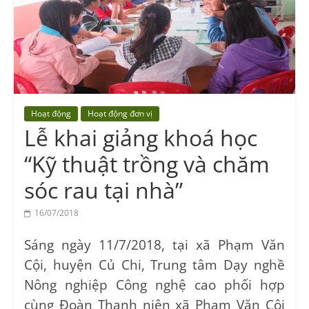
Vocational
Education
Center
Hoạt động
Hoạt động đơn vị
Lễ khai giảng khoá học
“Kỹ thuật trồng và chăm
sóc rau tại nhà”
16/07/2018
Sáng ngày 11/7/2018, tại xã Phạm Văn
Cội, huyện Củ Chi, Trung tâm Dạy nghề
Nông nghiệp Công nghệ cao phối hợp
cùng Đoàn Thanh niên xã Phạm Văn Cội