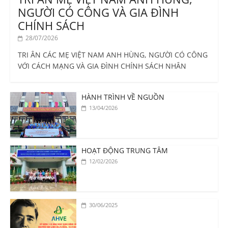
NGƯỜI CÓ CÔNG VÀ GIA ĐÌNH
CHÍNH SÁCH
28/07/2026
TRI ÂN CÁC MẸ VIỆT NAM ANH HÙNG, NGƯỜI CÓ CÔNG
VỚI CÁCH MẠNG VÀ GIA ĐÌNH CHÍNH SÁCH NHÂN
HÀNH TRÌNH VỀ NGUỒN
13/04/2026
HOẠT ĐỘNG TRUNG TÂM
12/02/2026
30/06/2025