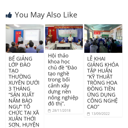
You May Also Like
Hội thảo
BẾ GIẢNG
LỄ KHAI
khoa học
LỚP ĐÀO
GIẢNG KHÓA
chủ đề “Đào
TẠO
TẬP HUẤN
tạo nghề
THƯỜNG
“KỸ THUẬT
trong bối
XUYÊN DƯỚI
TRỒNG HOA
cảnh xây
3 THÁNG
ĐỒNG TIỀN
dựng nền
“SẢN XUẤT
ỨNG DỤNG
nông nghiệp
NẤM BÀO
CÔNG NGHỆ
đô thị”.
NGƯ” TỔ
CAO”
28/11/2018
CHỨC TẠI XÃ
13/09/2022
XUÂN THỚI
SƠN, HUYỆN