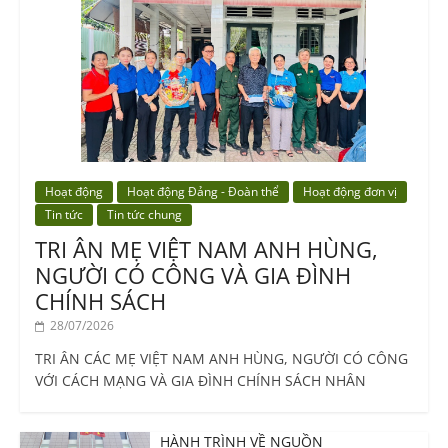
Hoạt động
Hoạt động Đảng - Đoàn thể
Hoạt động đơn vị
Tin tức
Tin tức chung
TRI ÂN MẸ VIỆT NAM ANH HÙNG,
NGƯỜI CÓ CÔNG VÀ GIA ĐÌNH
CHÍNH SÁCH
28/07/2026
TRI ÂN CÁC MẸ VIỆT NAM ANH HÙNG, NGƯỜI CÓ CÔNG
VỚI CÁCH MẠNG VÀ GIA ĐÌNH CHÍNH SÁCH NHÂN
HÀNH TRÌNH VỀ NGUỒN