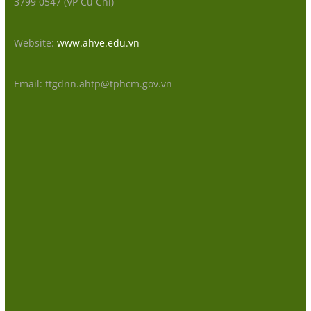
3799 0547 (VP Củ Chi)
Website:
www.ahve.edu.vn
Email: ttgdnn.ahtp@tphcm.gov.vn