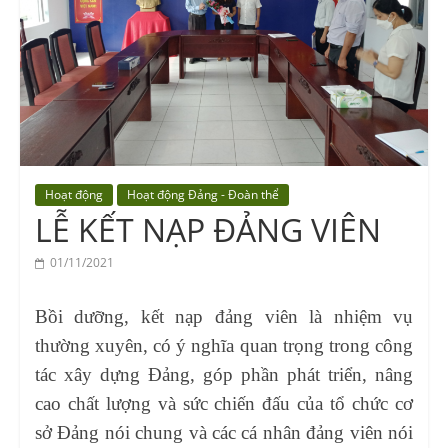
Vocational
Education
Center
Hoạt động
Hoạt động Đảng - Đoàn thể
LỄ KẾT NẠP ĐẢNG VIÊN
01/11/2021
Bồi dưỡng, kết nạp đảng viên là nhiệm vụ
thường xuyên, có ý nghĩa quan trọng trong công
tác xây dựng Đảng, góp phần phát triển, nâng
cao chất lượng và sức chiến đấu của tổ chức cơ
sở Đảng nói chung và các cá nhân đảng viên nói