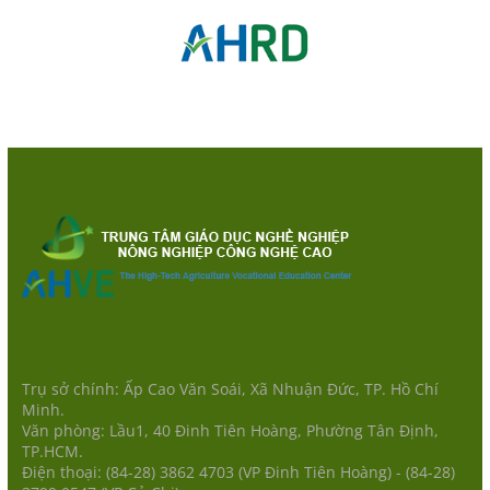
Trụ sở chính: Ấp Cao Văn Soái, Xã Nhuận Đức, TP. Hồ Chí
Minh.
Văn phòng: Lầu1, 40 Đinh Tiên Hoàng, Phường Tân Định,
TP.HCM.
Điện thoại: (84-28) 3862 4703 (VP Đinh Tiên Hoàng) - (84-28)