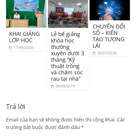
CHUYỂN ĐỔI
SỐ – KIẾN
KHAI GIẢNG
Lễ bế giảng
TẠO TƯƠNG
LỚP HỌC
khóa học
LAI
thường
17/06/2026
xuyên dưới 3
30/07/2026
tháng “Kỹ
thuật trồng
và chăm sóc
rau tại nhà”
08/08/2019
Trả lời
Email của bạn sẽ không được hiển thị công khai.
Các
trường bắt buộc được đánh dấu
*