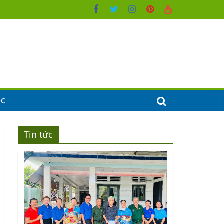
ỌC
Tin tức