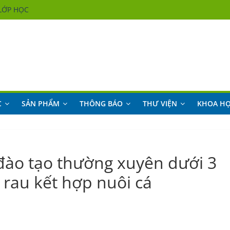
LỚP HỌC
LỚP HỌC
LỚP HỌC
LỚP HỌC
C
SẢN PHẨM
THÔNG BÁO
THƯ VIỆN
KHOA H
đào tạo thường xuyên dưới 3
 rau kết hợp nuôi cá