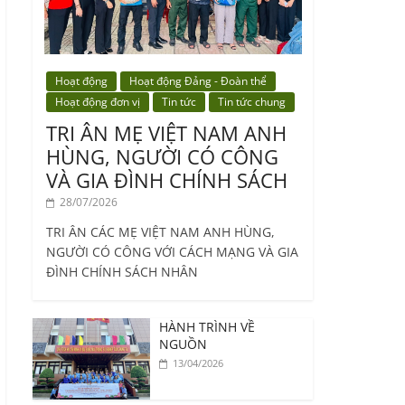
Hoạt động
Hoạt động Đảng - Đoàn thể
Hoạt động đơn vị
Tin tức
Tin tức chung
TRI ÂN MẸ VIỆT NAM ANH
HÙNG, NGƯỜI CÓ CÔNG
VÀ GIA ĐÌNH CHÍNH SÁCH
28/07/2026
TRI ÂN CÁC MẸ VIỆT NAM ANH HÙNG,
NGƯỜI CÓ CÔNG VỚI CÁCH MẠNG VÀ GIA
ĐÌNH CHÍNH SÁCH NHÂN
HÀNH TRÌNH VỀ
NGUỒN
13/04/2026