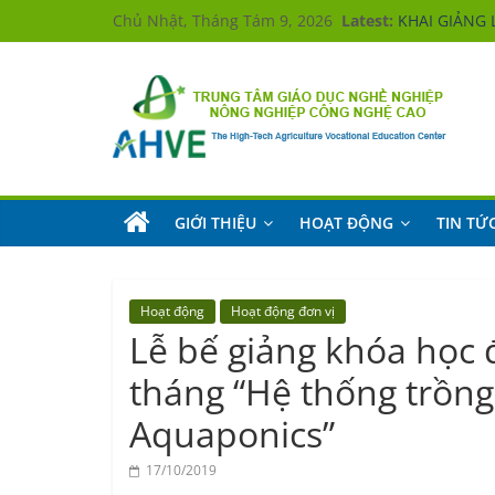
Skip
Chủ Nhật, Tháng Tám 9, 2026
Latest:
KHAI GIẢNG 
to
Hưởng ứng
KHAI GIẢNG 
content
KHAI GIẢNG 
KHAI GIẢNG 
Trung
tâm
Giáo
dục
nghề
GIỚI THIỆU
HOẠT ĐỘNG
TIN TỨ
nghiệp
Nông
nghiệp
Công
nghệ
Hoạt động
Hoạt động đơn vị
cao
Lễ bế giảng khóa học 
The
High-
tháng “Hệ thống trồng
Tech
Aquaponics”
Agriculture
Vocational
17/10/2019
Education