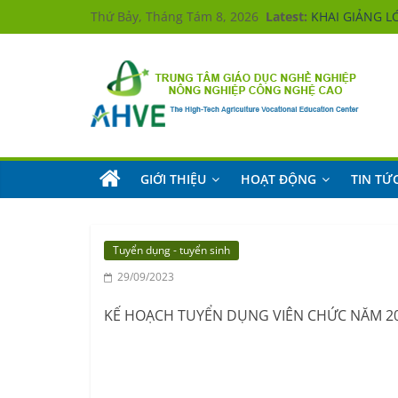
Skip
Thứ Bảy, Tháng Tám 8, 2026
Latest:
KHAI GIẢNG L
to
Hưởng ứng
KHAI GIẢNG L
content
KHAI GIẢNG L
KHAI GIẢNG L
Trung
tâm
Giáo
dục
nghề
GIỚI THIỆU
HOẠT ĐỘNG
TIN TỨ
nghiệp
Nông
nghiệp
Công
nghệ
Tuyển dụng - tuyển sinh
cao
29/09/2023
The
High-
KẾ HOẠCH TUYỂN DỤNG VIÊN CHỨC NĂM 2
Tech
Agriculture
Vocational
Education