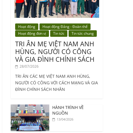
Hoạt động
Hoạt động Đảng - Đoàn thể
Hoạt động đơn vị
Tin tức
Tin tức chung
TRI ÂN MẸ VIỆT NAM ANH
HÙNG, NGƯỜI CÓ CÔNG
VÀ GIA ĐÌNH CHÍNH SÁCH
28/07/2026
TRI ÂN CÁC MẸ VIỆT NAM ANH HÙNG,
NGƯỜI CÓ CÔNG VỚI CÁCH MẠNG VÀ GIA
ĐÌNH CHÍNH SÁCH NHÂN
HÀNH TRÌNH VỀ
NGUỒN
13/04/2026