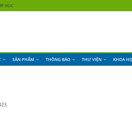
ỚP HỌC
ỚP HỌC
ỚP HỌC
ỚP HỌC
C
SẢN PHẨM
THÔNG BÁO
THƯ VIỆN
KHOA H
023