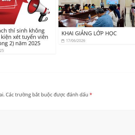
ch thí sinh không
KHAI GIẢNG LỚP HỌC
 kiện xét tuyển viên
17/06/2026
òng 2) năm 2025
025
i.
Các trường bắt buộc được đánh dấu
*