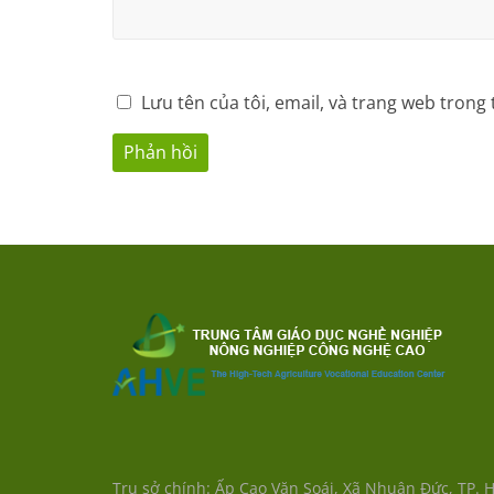
Lưu tên của tôi, email, và trang web trong 
Trụ sở chính: Ấp Cao Văn Soái, Xã Nhuận Đức, TP. 