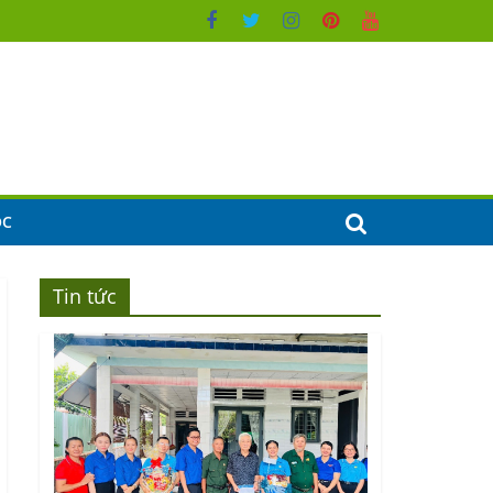
ỌC
Tin tức