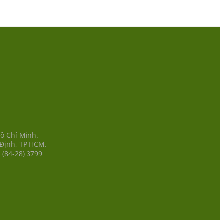
Hồ Chí Minh.
 Định, TP.HCM.
 (84-28) 3799