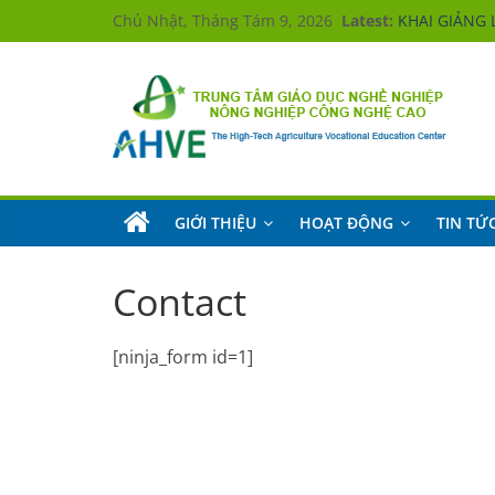
Skip
Chủ Nhật, Tháng Tám 9, 2026
Latest:
KHAI GIẢNG 
to
Hưởng ứng
KHAI GIẢNG 
content
KHAI GIẢNG 
KHAI GIẢNG 
Trung
tâm
Giáo
dục
nghề
GIỚI THIỆU
HOẠT ĐỘNG
TIN TỨ
nghiệp
Nông
nghiệp
Công
Contact
nghệ
cao
The
[ninja_form id=1]
High-
Tech
Agriculture
Vocational
Education