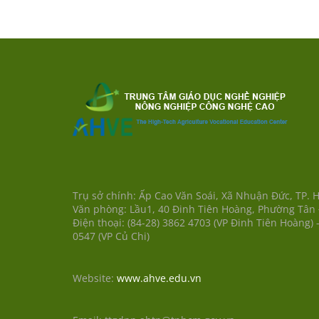
Trụ sở chính: Ấp Cao Văn Soái, Xã Nhuận Đức, TP. 
Văn phòng: Lầu1, 40 Đinh Tiên Hoàng, Phường Tân
Điện thoại: (84-28) 3862 4703 (VP Đinh Tiên Hoàng) -
0547 (VP Củ Chi)
Website:
www.ahve.edu.vn