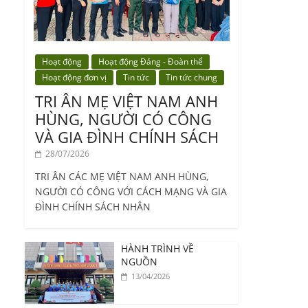
Hoạt động
Hoạt động Đảng - Đoàn thể
Hoạt động đơn vị
Tin tức
Tin tức chung
TRI ÂN MẸ VIỆT NAM ANH
HÙNG, NGƯỜI CÓ CÔNG
VÀ GIA ĐÌNH CHÍNH SÁCH
28/07/2026
TRI ÂN CÁC MẸ VIỆT NAM ANH HÙNG,
NGƯỜI CÓ CÔNG VỚI CÁCH MẠNG VÀ GIA
ĐÌNH CHÍNH SÁCH NHÂN
HÀNH TRÌNH VỀ
NGUỒN
13/04/2026