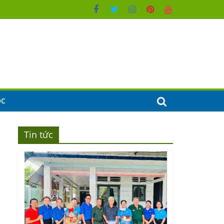
ỌC
Tin tức