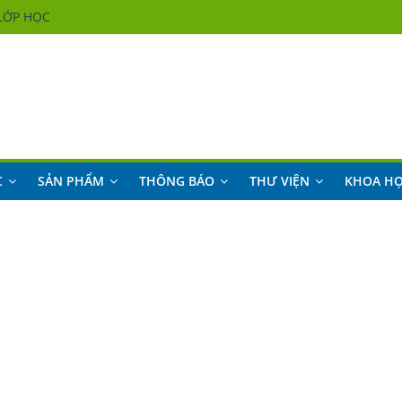
LỚP HỌC
LỚP HỌC
LỚP HỌC
LỚP HỌC
C
SẢN PHẨM
THÔNG BÁO
THƯ VIỆN
KHOA H